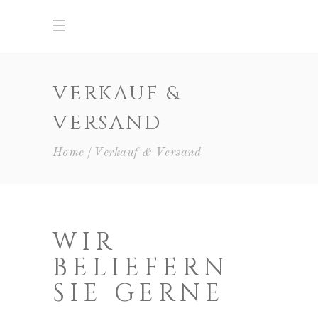
VERKAUF &
VERSAND
Home
Verkauf & Versand
WIR
BELIEFERN
SIE GERNE